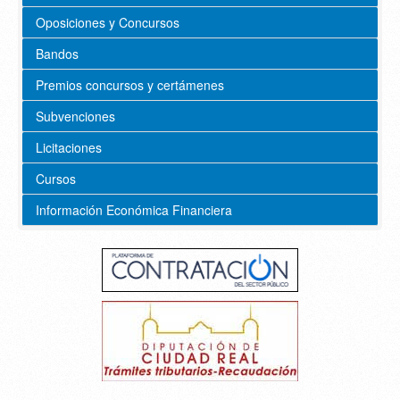
Oposiciones y Concursos
Bandos
Premios concursos y certámenes
Subvenciones
Licitaciones
Cursos
Información Económica Financiera