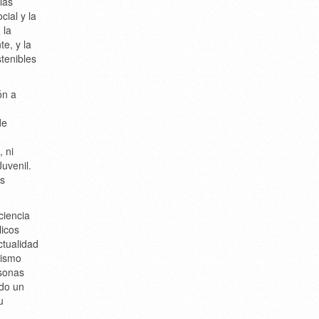
las
ial y la
 la
e, y la
stenibles
ón a
de
 ni
Juvenil.
as
ciencia
licos
ctualidad
mismo
rsonas
ndo un
u