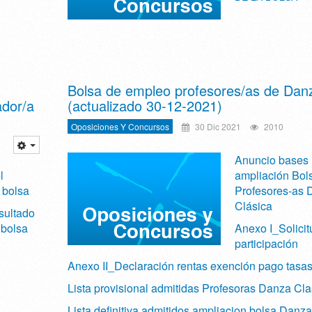
Bolsa de empleo profesores/as de Dan
ador/a
(actualizado 30-12-2021)
Oposiciones Y Concursos
30 Dic 2021
2010
Anuncio bases
l
ampliación Bol
 bolsa
Profesores-as 
Clásica
sultado
a bolsa
Anexo I_Solicit
participación
Anexo II_Declaración rentas exención pago tasa
Lista provisional admitidas Profesoras Danza Cla
Lista definitiva admitidos ampliacion bolsa Danza