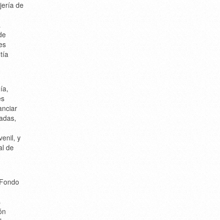
jería de
a
de
es
tía
ía,
es
anciar
cadas,
enil, y
al de
 Fondo
s
ón