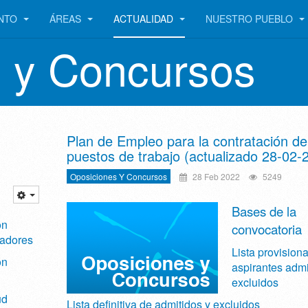
ENTO
ÁREAS
ACTUALIDAD
NUESTRO PUEBLO
 y Concursos
Plan de Empleo para la contratación de
puestos de trabajo (actualizado 28-02-
Oposiciones Y Concursos
28 Feb 2022
5249
Bases de la
ón
convocatoria
jadores
Lista provisiona
ón
aspirantes admi
excluidos
ud
Lista definitiva de admitidos y excluidos