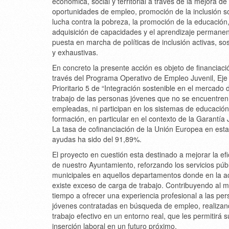
económica, social y territorial a través de la mejora de 
oportunidades de empleo, promoción de la inclusión soc
lucha contra la pobreza, la promoción de la educación,
adquisición de capacidades y el aprendizaje permanent
puesta en marcha de políticas de inclusión activas, so
y exhaustivas.
En concreto la presente acción es objeto de financiaci
través del Programa Operativo de Empleo Juvenil, Eje
Prioritario 5 de “Integración sostenible en el mercado 
trabajo de las personas jóvenes que no se encuentren
empleadas, ni participan en los sistemas de educación,
formación, en particular en el contexto de la Garantía 
La tasa de cofinanciación de la Unión Europea en est
ayudas ha sido del 91,89%.
El proyecto en cuestión esta destinado a mejorar la efi
de nuestro Ayuntamiento, reforzando los servicios púb
municipales en aquellos departamentos donde en la a
existe exceso de carga de trabajo. Contribuyendo al 
tiempo a ofrecer una experiencia profesional a las pe
jóvenes contratadas en búsqueda de empleo, realiza
trabajo efectivo en un entorno real, que les permitirá s
inserción laboral en un futuro próximo.