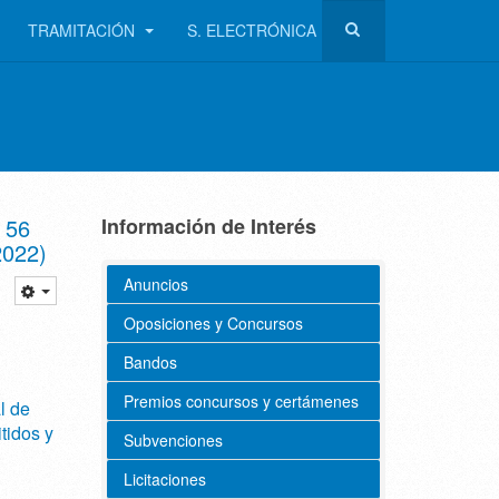
TRAMITACIÓN
S. ELECTRÓNICA
 56
Información de Interés
2022)
Anuncios
Oposiciones y Concursos
Bandos
Premios concursos y certámenes
l de
tidos y
Subvenciones
Licitaciones