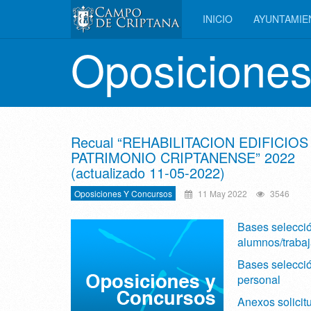
INICIO
AYUNTAMI
Oposiciones
Recual “REHABILITACION EDIFICIOS
PATRIMONIO CRIPTANENSE” 2022
(actualizado 11-05-2022)
Oposiciones Y Concursos
11 May 2022
3546
Bases selecci
alumnos/traba
Bases selecci
personal
Anexos solicit