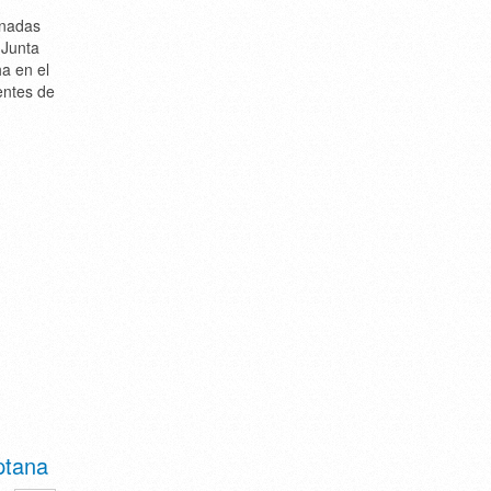
rnadas
 Junta
a en el
entes de
ptana