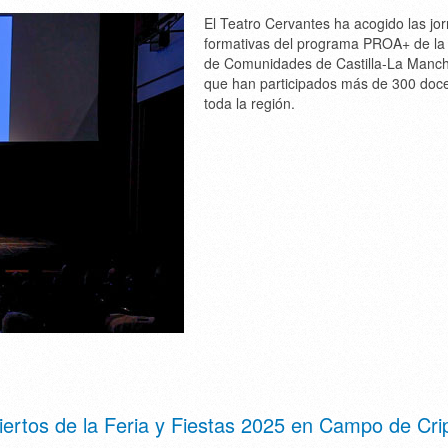
El Teatro Cervantes ha acogido las jo
formativas del programa PROA+ de la
de Comunidades de Castilla-La Manch
que han participados más de 300 doc
toda la región.
ciertos de la Feria y Fiestas 2025 en Campo de Cri