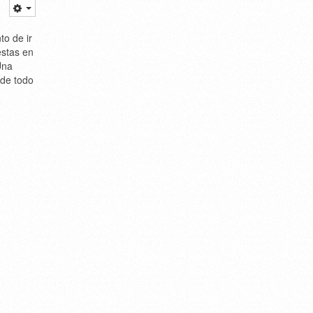
o de ir
estas en
Una
 de todo