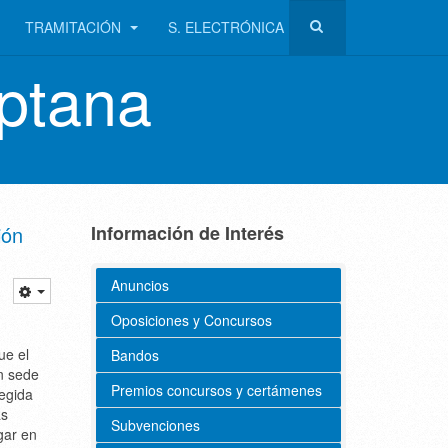
TRAMITACIÓN
S. ELECTRÓNICA
ptana
ión
Información de Interés
Anuncios
Oposiciones y Concursos
ue el
Bandos
n sede
Premios concursos y certámenes
legida
as
Subvenciones
gar en