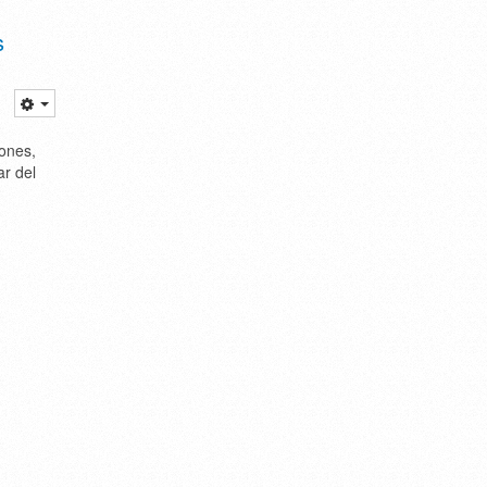
s
iones,
ar del