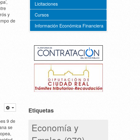
pa’,
Licitaciones
tre
rós y
Cursos
Campo de
Información Económica Financiera
Etiquetas
nes 9 de
Economía y
ana se
ropea,
Empleo (978)
anidad,