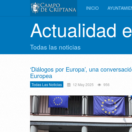
INICIO
AYUNTAMI
Actualidad 
Todas las noticias
‘Diálogos por Europa’, una conversació
Europea
Todas Las Noticias
12 May 2025
956