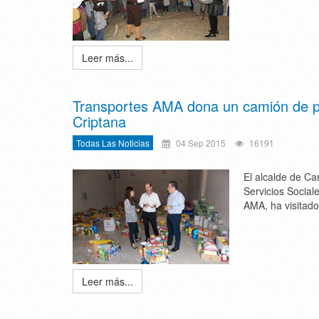
Leer más...
Transportes AMA dona un camión de p
Criptana
Todas Las Noticias
04 Sep 2015
16191
El alcalde de C
Servicios Social
AMA, ha visitad
Leer más...