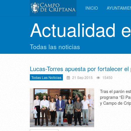
INICIO
AYUNTAMI
Actualidad 
Todas las noticias
Lucas-Torres apuesta por fortalecer el p
Todas Las Noticias
21 Sep 2015
15450
Tras el parón es
programa “El Paí
y Campo de Crip