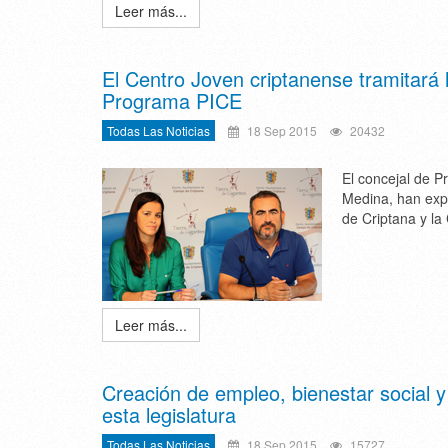
Leer más...
El Centro Joven criptanense tramitará l
Programa PICE
Todas Las Noticias
18 Sep 2015
20432
El concejal de 
Medina, han exp
de Criptana y l
Leer más...
Creación de empleo, bienestar social y 
esta legislatura
Todas Las Noticias
18 Sep 2015
15727