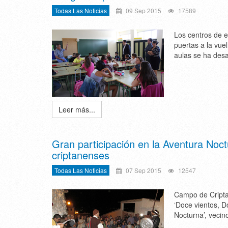
Todas Las Noticias
09 Sep 2015
17589
Los centros de e
puertas a la vue
aulas se ha desa
Leer más...
Gran participación en la Aventura Noctu
criptanenses
Todas Las Noticias
07 Sep 2015
12547
Campo de Cripta
‘Doce vientos, D
Nocturna’, vecino