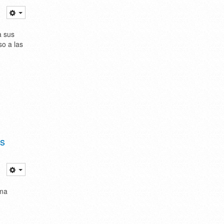
a sus
so a las
es
ama