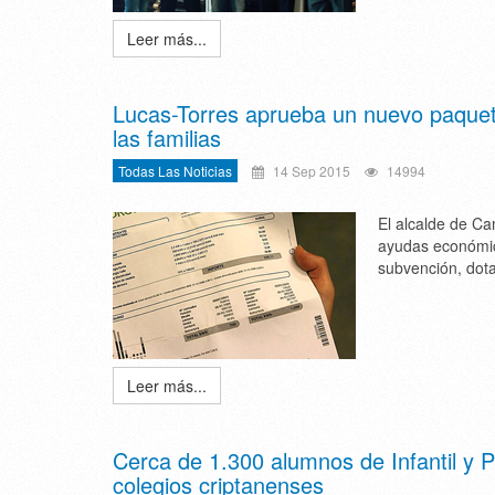
Leer más...
Lucas-Torres aprueba un nuevo paquete
las familias
Todas Las Noticias
14 Sep 2015
14994
El alcalde de C
ayudas económica
subvención, dot
Leer más...
Cerca de 1.300 alumnos de Infantil y P
colegios criptanenses