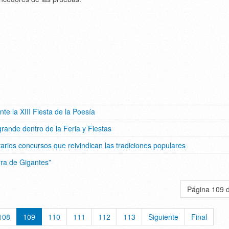
 la XIII Fiesta de la Poesía
ande dentro de la Feria y Fiestas
varios concursos que reivindican las tradiciones populares
rra de Gigantes”
Página 109 
108
109
110
111
112
113
Siguiente
Final