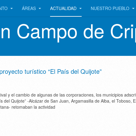
ENTO
ÁREAS
ACTUALIDAD
NUESTRO PUEBLO
en Campo de Cri
royecto turístico “El País del Quijote”
tival y el cambio de algunas de las corporaciones, los municipios adscri
s del Quijote” -Alcázar de San Juan, Argamasilla de Alba, el Toboso, E
tana- retomaban la actividad