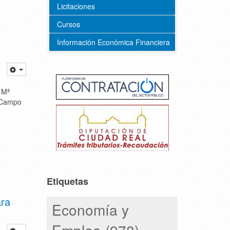
Licitaciones
Cursos
Información Económica Financiera
 Mª
e Campo
Etiquetas
ara
Economía y
Empleo (978)