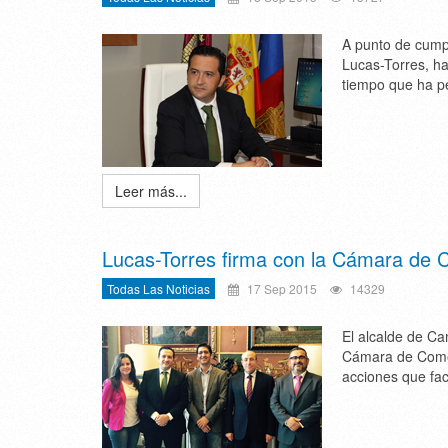
A punto de cumpl
Lucas-Torres, ha
tiempo que ha pe
Leer más...
Lucas-Torres firma con la Cámara de C
Todas Las Noticias
17 Sep 2015
14329
El alcalde de Ca
Cámara de Comer
acciones que faci