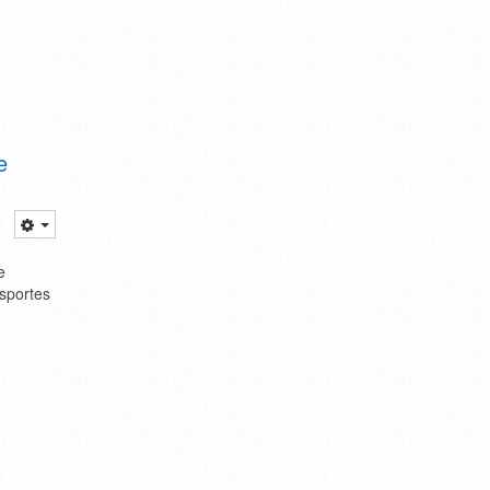
e
e
nsportes