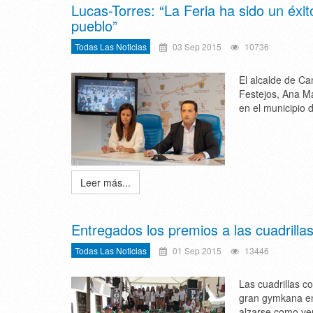
Lucas-Torres: “La Feria ha sido un éxit
pueblo”
Todas Las Noticias
03 Sep 2015
10736
El alcalde de Ca
Festejos, Ana Ma
en el municipio 
Leer más...
Entregados los premios a las cuadrillas
Todas Las Noticias
01 Sep 2015
13446
Las cuadrillas c
gran gymkana en 
alzarse como ve