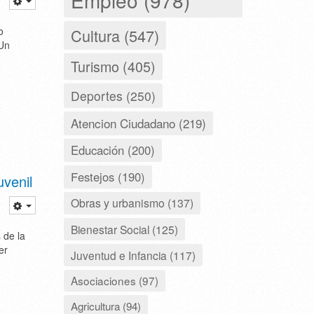
o
Cultura (547)
 Un
Turismo (405)
Deportes (250)
Atencion Ciudadano (219)
Educación (200)
Festejos (190)
venil
Obras y urbanismo (137)
Bienestar Social (125)
 de la
er
Juventud e Infancia (117)
Asociaciones (97)
Agricultura (94)