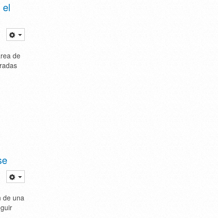
 el
área de
bradas
se
n de una
guir