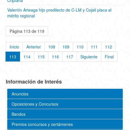
Criptana
Valentín Arteaga hijo predilecto de C-LM y Cojali placa al
mérito regional
Página 113 de 119
Inicio
Anterior
108
109
110
111
112
113
114
115
116
117
Siguiente
Final
Información de Interés
Anuncios
Oposiciones y Concursos
Bandos
Premios concursos y certámenes