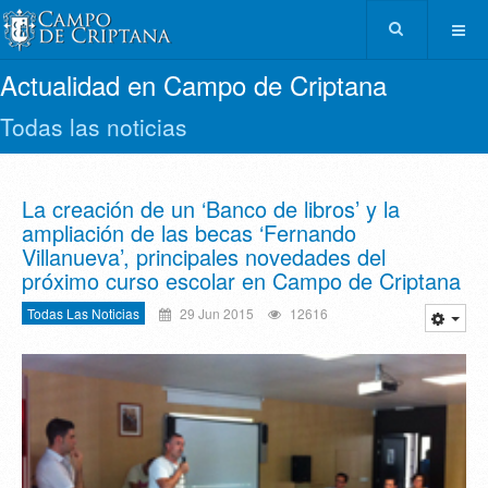
Actualidad en Campo de Criptana
Todas las noticias
La creación de un ‘Banco de libros’ y la
ampliación de las becas ‘Fernando
Villanueva’, principales novedades del
próximo curso escolar en Campo de Criptana
Todas Las Noticias
29 Jun 2015
12616