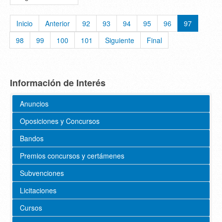
Inicio
Anterior
92
93
94
95
96
97
98
99
100
101
Siguiente
Final
Información de Interés
Anuncios
Oposiciones y Concursos
Bandos
Premios concursos y certámenes
Subvenciones
Licitaciones
Cursos