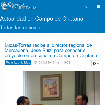
Actualidad en Campo de Criptana
Todas las noticias
Lucas-Torres recibe al director regional de
Mercadona, José Ruiz, para conocer el
proyecto empresarial en Campo de Criptana
Todas Las Noticias
08 Oct 2015
11954