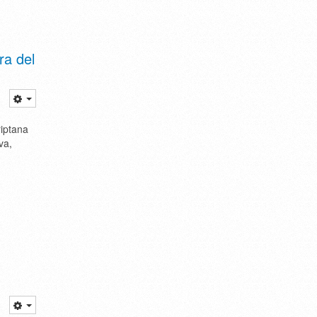
ra del
iptana
va,