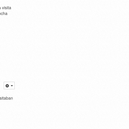
 visita
ncha
sitaban