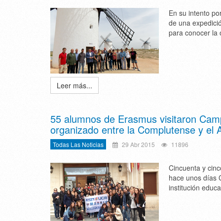
En su intento po
de una expedició
para conocer la 
Leer más...
55 alumnos de Erasmus visitaron Camp
organizado entre la Complutense y el 
Todas Las Noticias
29 Abr 2015
11896
Cincuenta y cin
hace unos días 
institución educ