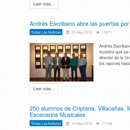
Leer más...
Andrés Escribano abre las puertas por
Todas Las Noticias
25 May 2015
15971
Andrés Escribano
muestra que ya e
director de la U
los nipones has
Leer más...
250 alumnos de Criptana, Villacañas, 
Escenarios Musicales
Todas Las Noticias
14 May 2015
11148