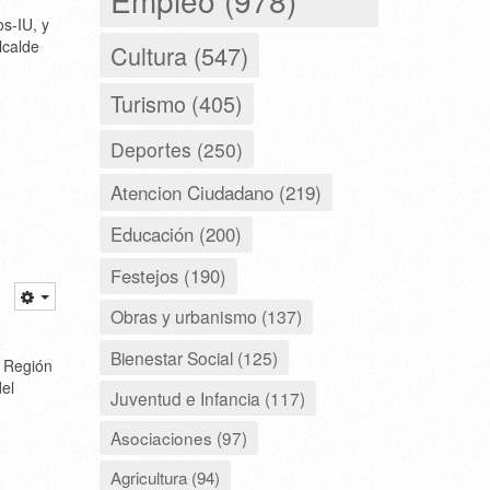
os-IU, y
lcalde
Cultura (547)
Turismo (405)
Deportes (250)
Atencion Ciudadano (219)
Educación (200)
Festejos (190)
Obras y urbanismo (137)
e
Bienestar Social (125)
a Región
del
Juventud e Infancia (117)
Asociaciones (97)
Agricultura (94)