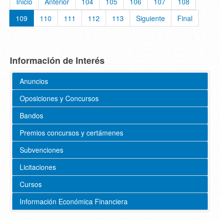
Inicio
Anterior
104
105
106
107
108
109
110
111
112
113
Siguiente
Final
Información de Interés
Anuncios
Oposiciones y Concursos
Bandos
Premios concursos y certámenes
Subvenciones
Licitaciones
Cursos
Información Económica Financiera