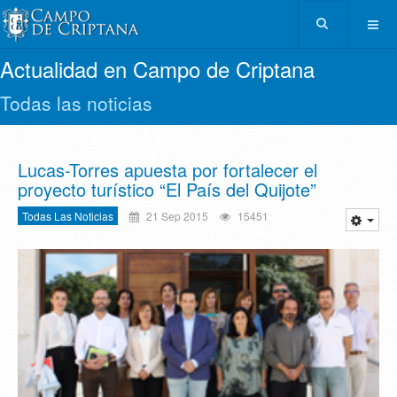
Actualidad en Campo de Criptana
Todas las noticias
Lucas-Torres apuesta por fortalecer el
proyecto turístico “El País del Quijote”
Todas Las Noticias
21 Sep 2015
15451