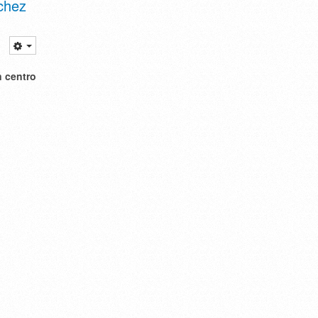
chez
n centro