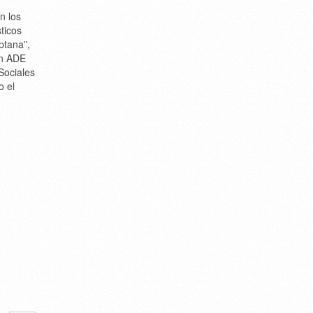
n los
ticos
ptana”,
en ADE
Sociales
o el