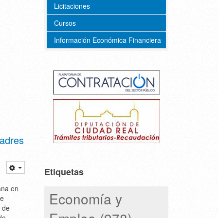
Licitaciones
Cursos
Información Económica Financiera
padres
Etiquetas
ana en
Economía y
de
 de
Empleo (978)
do