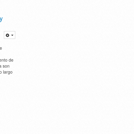
y
de
ento de
a son
lo largo