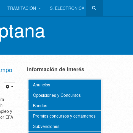
TRAMITACIÓN
S. ELECTRÓNICA
ptana
Campo
Información de Interés
Anuncios
Oposiciones y Concursos
ora
th
Bandos
mpleo y
Premios concursos y certámenes
por EFA
Subvenciones