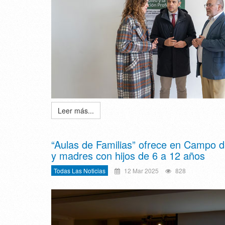
Leer más...
“Aulas de Familias” ofrece en Campo d
y madres con hijos de 6 a 12 años
Todas Las Noticias
12 Mar 2025
828