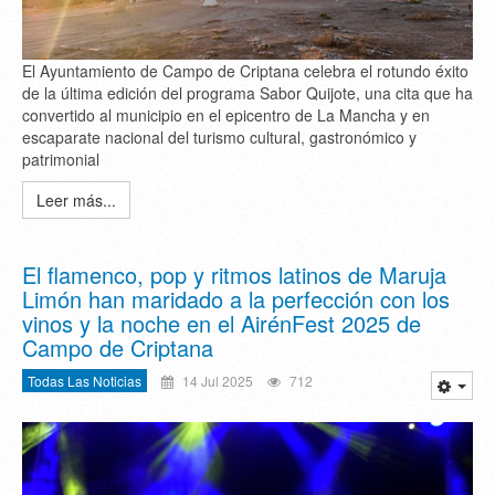
El Ayuntamiento de Campo de Criptana celebra el rotundo éxito
de la última edición del programa Sabor Quijote, una cita que ha
convertido al municipio en el epicentro de La Mancha y en
escaparate nacional del turismo cultural, gastronómico y
patrimonial
Leer más...
El flamenco, pop y ritmos latinos de Maruja
Limón han maridado a la perfección con los
vinos y la noche en el AirénFest 2025 de
Campo de Criptana
Todas Las Noticias
14 Jul 2025
712