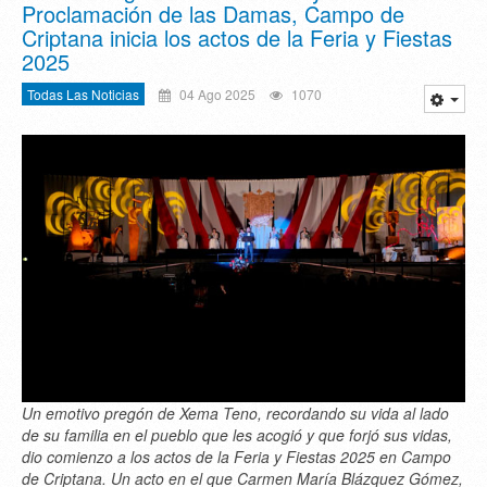
Proclamación de las Damas, Campo de
Criptana inicia los actos de la Feria y Fiestas
2025
Todas Las Noticias
04 Ago 2025
1070
Un emotivo pregón de Xema Teno, recordando su vida al lado
de su familia en el pueblo que les acogió y que forjó sus vidas,
dio comienzo a los actos de la Feria y Fiestas 2025 en Campo
de Criptana. Un acto en el que Carmen María Blázquez Gómez,