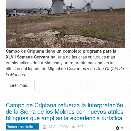
Campo de Criptana tiene un completo programa para la
XLVII Semana Cervantina
, una de las citas culturales más
emblemáticas de La Mancha y un referente nacional en la
difusión del legado de Miguel de Cervantes y de
Don Quijote de
la Mancha.
Leer más...
Campo de Criptana refuerza la interpretación
de la Sierra de los Molinos con nuevos atriles
bilingües que amplían la experiencia turística
Todas Las Noticias
13 Abr 2026
596