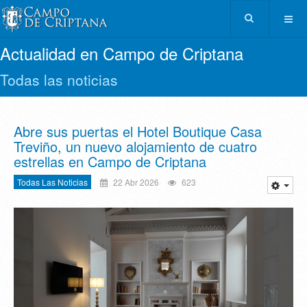
Actualidad en Campo de Criptana
Todas las noticias
Abre sus puertas el Hotel Boutique Casa
Treviño, un nuevo alojamiento de cuatro
estrellas en Campo de Criptana
Todas Las Noticias
22 Abr 2026
623