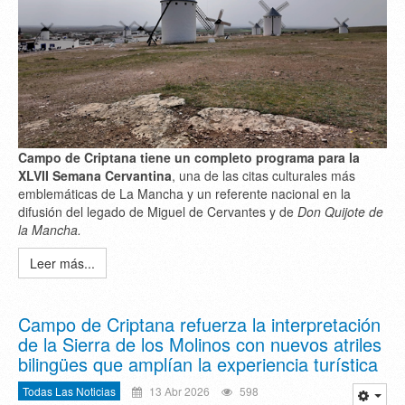
Campo de Criptana tiene un completo programa para la
XLVII Semana Cervantina
, una de las citas culturales más
emblemáticas de La Mancha y un referente nacional en la
difusión del legado de Miguel de Cervantes y de
Don Quijote de
la Mancha.
Leer más...
Campo de Criptana refuerza la interpretación
de la Sierra de los Molinos con nuevos atriles
bilingües que amplían la experiencia turística
Todas Las Noticias
13 Abr 2026
598