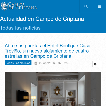
Actualidad en Campo de Criptana
Todas las noticias
Abre sus puertas el Hotel Boutique Casa
Treviño, un nuevo alojamiento de cuatro
estrellas en Campo de Criptana
Todas Las Noticias
22 Abr 2026
625