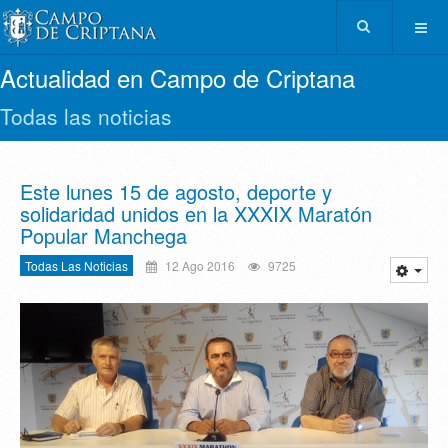
Actualidad en Campo de Criptana
Todas las noticias
Este lunes 15 de agosto, deporte y
solidaridad unidos en la XXXIX Maratón
Popular Manchega
Todas Las Noticias
12 Ago 2016
9725