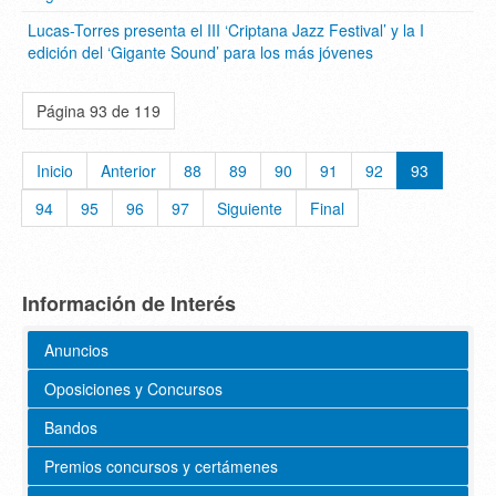
Lucas-Torres presenta el III ‘Criptana Jazz Festival’ y la I
edición del ‘Gigante Sound’ para los más jóvenes
Página 93 de 119
Inicio
Anterior
88
89
90
91
92
93
94
95
96
97
Siguiente
Final
Información de Interés
Anuncios
Oposiciones y Concursos
Bandos
Premios concursos y certámenes