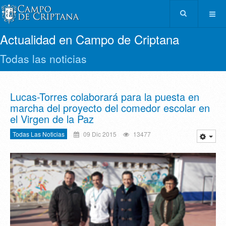
Actualidad en Campo de Criptana
Todas las noticias
Lucas-Torres colaborará para la puesta en
marcha del proyecto del comedor escolar en
el Virgen de la Paz
Todas Las Noticias
09 Dic 2015
13477