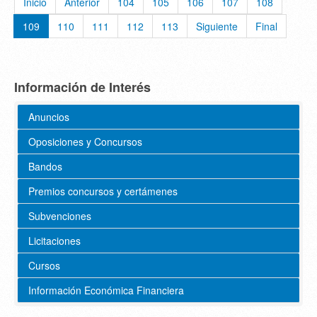
Inicio
Anterior
104
105
106
107
108
109
110
111
112
113
Siguiente
Final
Información de Interés
Anuncios
Oposiciones y Concursos
Bandos
Premios concursos y certámenes
Subvenciones
Licitaciones
Cursos
Información Económica Financiera