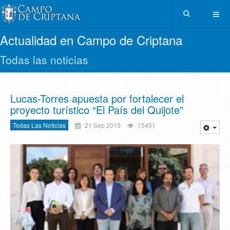
Actualidad en Campo de Criptana
Todas las noticias
Lucas-Torres apuesta por fortalecer el
proyecto turístico “El País del Quijote”
Todas Las Noticias
21 Sep 2015
15451