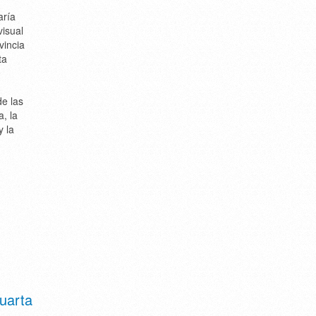
aría
visual
vincia
ta
0
de las
, la
y la
cuarta