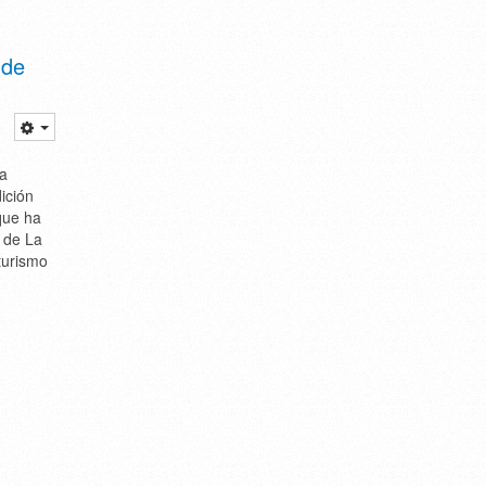
 de
na
dición
que ha
o de La
turismo