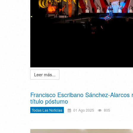
Leer más...
Francisco Escribano Sánchez-Alarcos re
título póstumo
Todas Las Noticias
01 Ago 2025
805