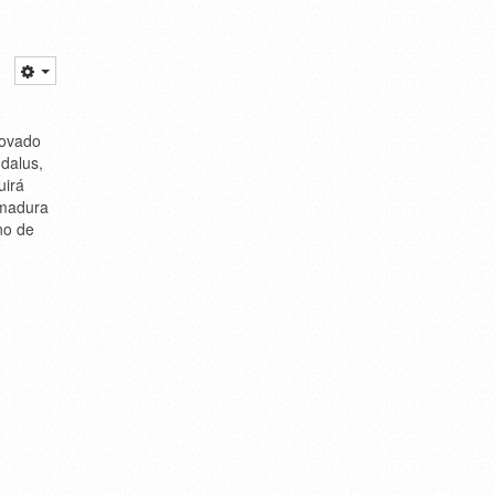
novado
ndalus,
uirá
emadura
no de