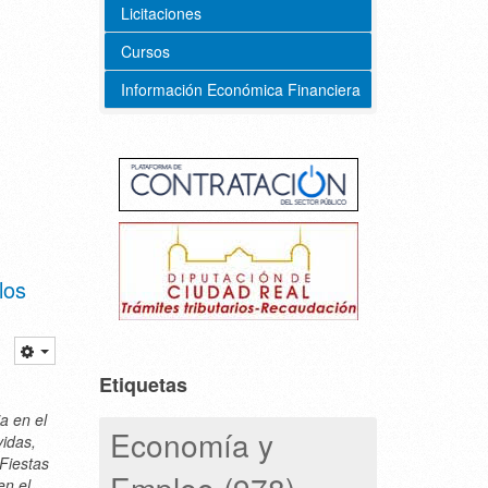
Licitaciones
Cursos
Información Económica Financiera
los
Etiquetas
a en el
Economía y
vidas,
 Fiestas
Empleo (978)
en el