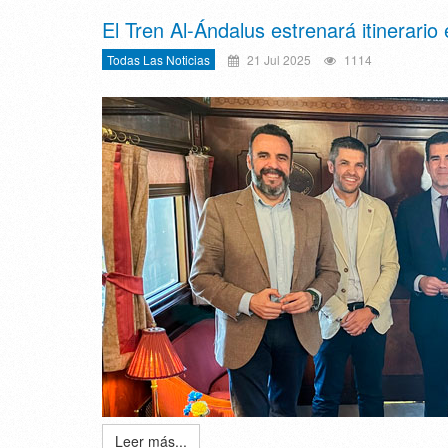
El Tren Al-Ándalus estrenará itinerari
Todas Las Noticias
21 Jul 2025
1114
Leer más...