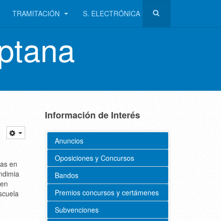
TRAMITACIÓN
S. ELECTRÓNICA
ptana
Información de Interés
Anuncios
Oposiciones y Concursos
das en
ndimia
Bandos
 en
Premios concursos y certámenes
scuela
Subvenciones