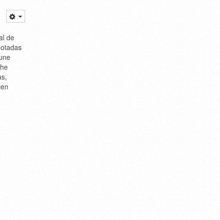
al de
gotadas
une
che
as,
cen