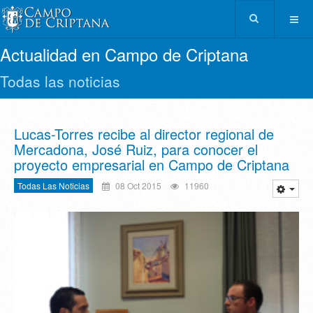
Actualidad en Campo de Criptana
Todas las noticias
Lucas-Torres recibe al director regional de
Mercadona, José Ruiz, para conocer el
proyecto empresarial en Campo de Criptana
Todas Las Noticias
08 Oct 2015
11960