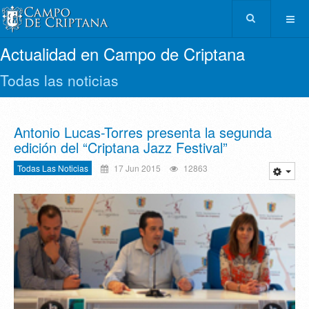
Actualidad en Campo de Criptana
Todas las noticias
Antonio Lucas-Torres presenta la segunda
edición del “Criptana Jazz Festival”
Todas Las Noticias
17 Jun 2015
12863