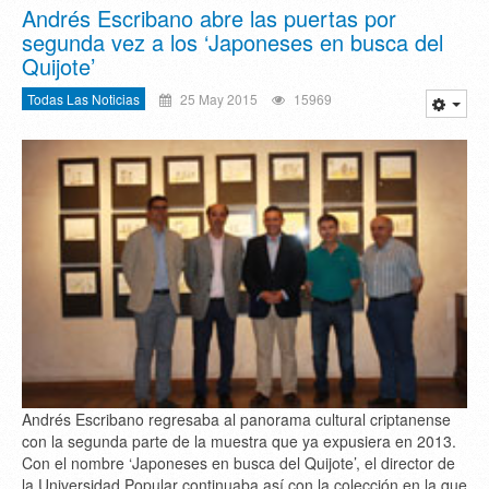
Andrés Escribano abre las puertas por
segunda vez a los ‘Japoneses en busca del
Quijote’
Todas Las Noticias
25 May 2015
15969
Andrés Escribano regresaba al panorama cultural criptanense
con la segunda parte de la muestra que ya expusiera en 2013.
Con el nombre ‘Japoneses en busca del Quijote’, el director de
la Universidad Popular continuaba así con la colección en la que