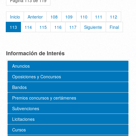
Página 113 de 119
Inicio
Anterior
108
109
110
111
112
113
114
115
116
117
Siguiente
Final
Información de Interés
Anuncios
Oposiciones y Concursos
Bandos
Premios concursos y certámenes
Subvenciones
Licitaciones
Cursos