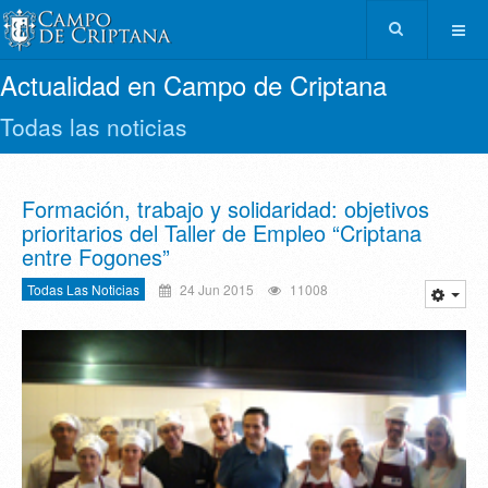
Actualidad en Campo de Criptana
Todas las noticias
Formación, trabajo y solidaridad: objetivos
prioritarios del Taller de Empleo “Criptana
entre Fogones”
Todas Las Noticias
24 Jun 2015
11008