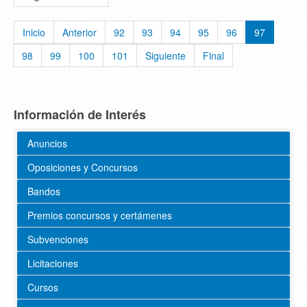
Inicio
Anterior
92
93
94
95
96
97
98
99
100
101
Siguiente
Final
Información de Interés
Anuncios
Oposiciones y Concursos
Bandos
Premios concursos y certámenes
Subvenciones
Licitaciones
Cursos