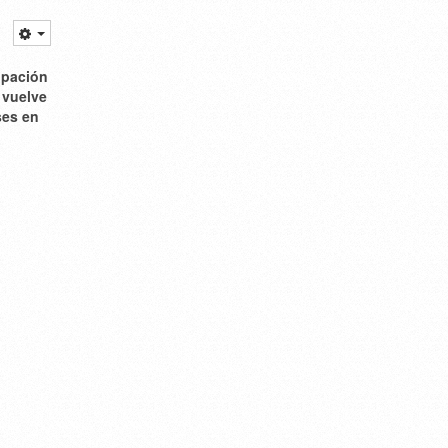
cipación
 vuelve
ses en