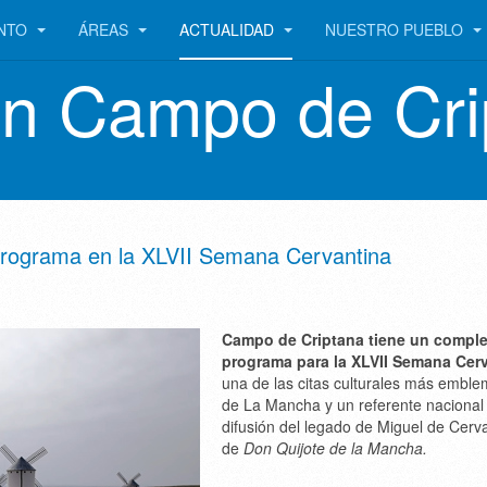
ENTO
ÁREAS
ACTUALIDAD
NUESTRO PUEBLO
en Campo de Cri
o programa en la XLVII Semana Cervantina
Campo de Criptana tiene un compl
programa para la XLVII Semana Cer
una de las citas culturales más emble
de La Mancha y un referente nacional 
difusión del legado de Miguel de Cerv
de
Don Quijote de la Mancha.