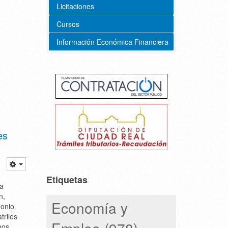
Licitaciones
Cursos
Información Económica Financiera
es
Etiquetas
na
n,
Economía y
monio
triles
Empleo (978)
nos.