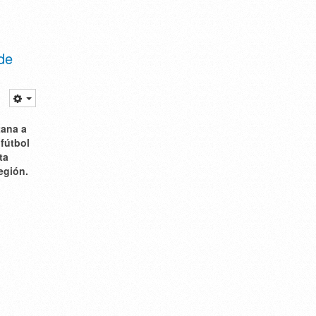
de
tana a
fútbol
ta
egión.