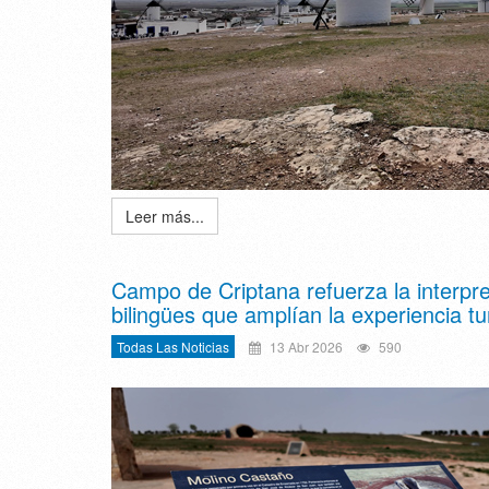
Leer más...
Campo de Criptana refuerza la interpre
bilingües que amplían la experiencia tu
Todas Las Noticias
13 Abr 2026
590