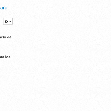
para
acio de
ra los