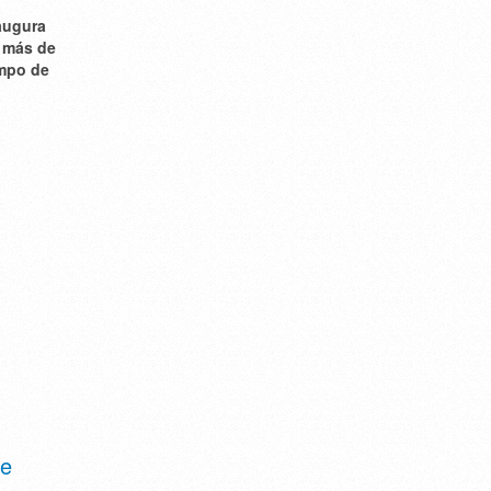
naugura
a más de
ampo de
de