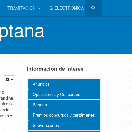
TRAMITACIÓN
S. ELECTRÓNICA
ptana
Información de Interés
Anuncios
eto
Oposiciones y Concursos
vantina
,
máticas
Bandos
en la
Premios concursos y certámenes
antes y
Subvenciones