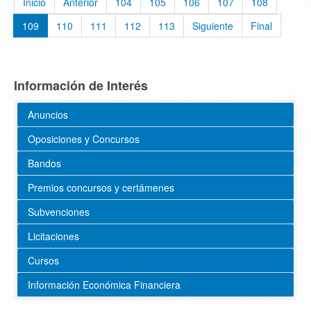
Inicio
Anterior
104
105
106
107
108
109
110
111
112
113
Siguiente
Final
Información de Interés
Anuncios
Oposiciones y Concursos
Bandos
Premios concursos y certámenes
Subvenciones
Licitaciones
Cursos
Información Económica Financiera