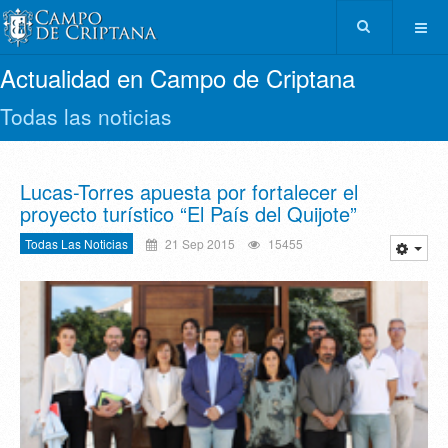
Actualidad en Campo de Criptana
Todas las noticias
Lucas-Torres apuesta por fortalecer el
proyecto turístico “El País del Quijote”
Todas Las Noticias
21 Sep 2015
15455