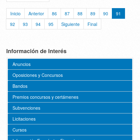
Inicio
Anterior
86
87
88
89
90
91
92
93
94
95
Siguiente
Final
Información de Interés
Anuncios
Oposiciones y Concursos
Bandos
Premios concursos y certámenes
Subvenciones
Licitaciones
Cursos