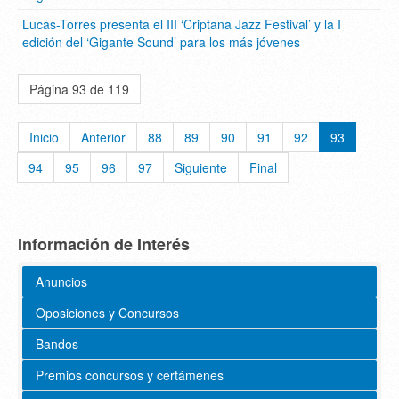
Lucas-Torres presenta el III ‘Criptana Jazz Festival’ y la I
edición del ‘Gigante Sound’ para los más jóvenes
Página 93 de 119
Inicio
Anterior
88
89
90
91
92
93
94
95
96
97
Siguiente
Final
Información de Interés
Anuncios
Oposiciones y Concursos
Bandos
Premios concursos y certámenes