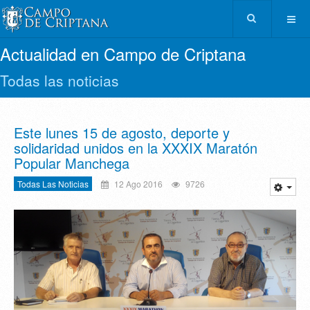
Actualidad en Campo de Criptana
Todas las noticias
Este lunes 15 de agosto, deporte y
solidaridad unidos en la XXXIX Maratón
Popular Manchega
Todas Las Noticias
12 Ago 2016
9726