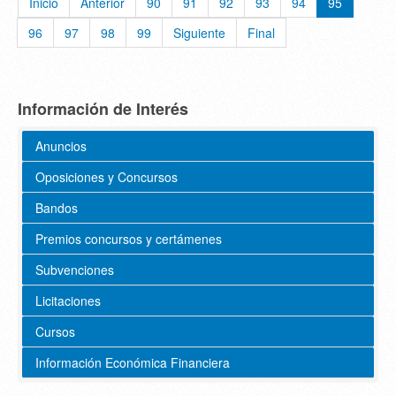
Inicio
Anterior
90
91
92
93
94
95
96
97
98
99
Siguiente
Final
Información de Interés
Anuncios
Oposiciones y Concursos
Bandos
Premios concursos y certámenes
Subvenciones
Licitaciones
Cursos
Información Económica Financiera