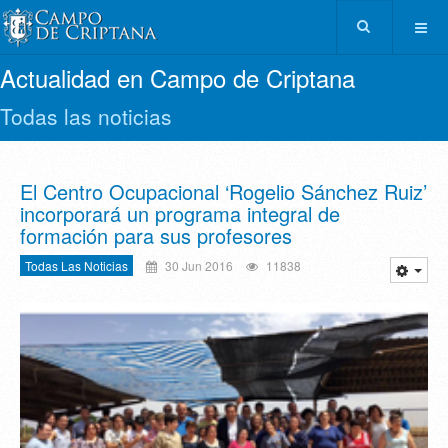
Actualidad en Campo de Criptana
Todas las noticias
El Centro Ocupacional ‘Rogelio Sánchez Ruiz’
incorporará un programa integral de
formación para sus profesores
Todas Las Noticias
30 Jun 2016
11838