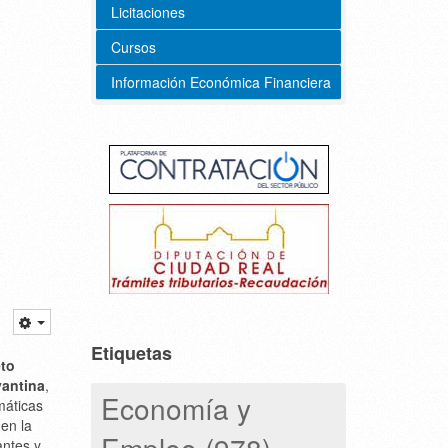
Licitaciones
Cursos
Información Económica Financiera
Etiquetas
eto
vantina
,
Economía y
máticas
en la
Empleo (978)
antes y