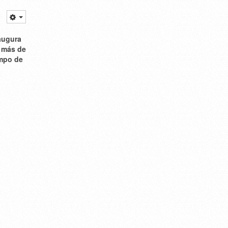
naugura
a más de
ampo de