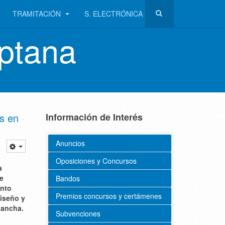
TRAMITACIÓN
S. ELECTRÓNICA
ptana
as en
Información de Interés
Anuncios
Oposiciones y Concursos
a
de
Bandos
ento
Premios concursos y certámenes
iseño y
Mancha.
Subvenciones