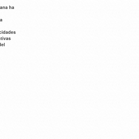
tana ha
va
cidades
ativas
del