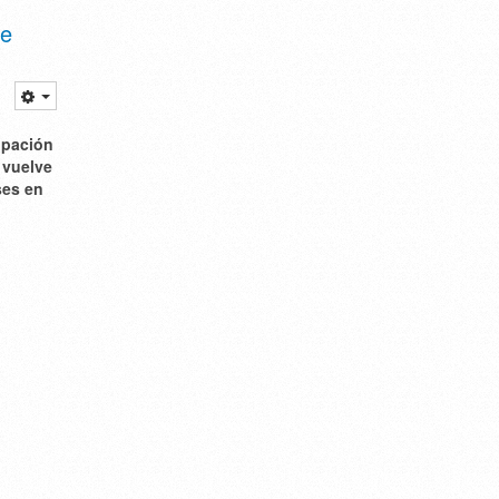
de
cipación
 vuelve
ses en