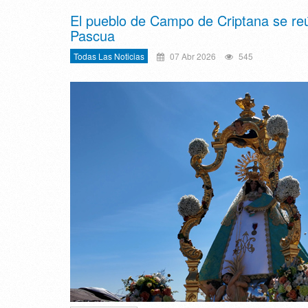
El pueblo de Campo de Criptana se reú
Pascua
Todas Las Noticias
07 Abr 2026
545