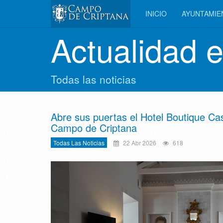
INICIO
AYUNTAMI
Actualidad 
Todas las noticias
Abre sus puertas el Hotel Boutique Cas
Campo de Criptana
Todas Las Noticias
22 Abr 2026
618