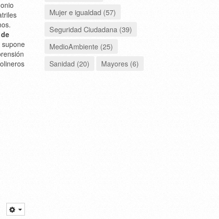
monio
Mujer e igualdad (57)
triles
nos.
Seguridad Ciudadana (39)
 de
, supone
MedioAmbiente (25)
prensión
Sanidad (20)
Mayores (6)
olineros