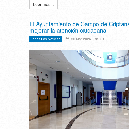
Leer más...
El Ayuntamiento de Campo de Criptana m
mejorar la atención ciudadana
Todas Las Noticias
30 Mar 2026
615