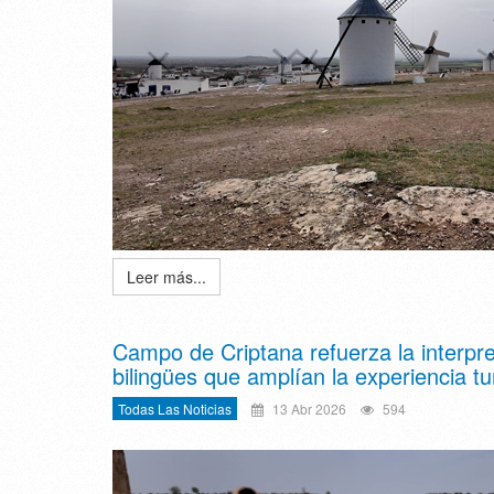
Leer más...
Campo de Criptana refuerza la interpre
bilingües que amplían la experiencia tu
Todas Las Noticias
13 Abr 2026
594