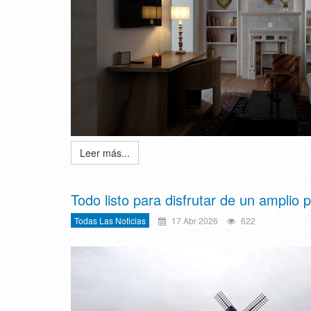
Leer más...
Todo listo para disfrutar de un ampli
Todas Las Noticias
17 Abr 2026
622