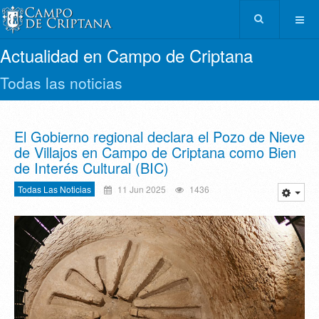
Actualidad en Campo de Criptana
Todas las noticias
El Gobierno regional declara el Pozo de Nieve
de Villajos en Campo de Criptana como Bien
de Interés Cultural (BIC)
Todas Las Noticias
11 Jun 2025
1436