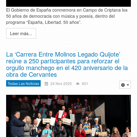
El Gobierno de España conmemora en Campo de Criptana los
50 años de democracia con música y poesía, dentro del
programa “España, Libertad. 50 años”.
Leer más...
La ‘Carrera Entre Molinos Legado Quijote’
reúne a 250 participantes para reforzar el
orgullo manchego en el 420 aniversario de la
obra de Cervantes
Todas Las Noticias
24 Nov 2025
601