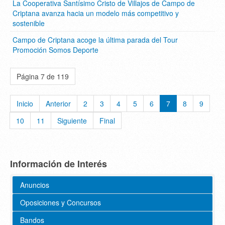
La Cooperativa Santísimo Cristo de Villajos de Campo de
Criptana avanza hacia un modelo más competitivo y
sostenible
Campo de Criptana acoge la última parada del Tour
Promoción Somos Deporte
Página 7 de 119
Inicio
Anterior
2
3
4
5
6
7
8
9
10
11
Siguiente
Final
Información de Interés
Anuncios
Oposiciones y Concursos
Bandos