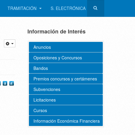
TRAMITACIÓN
S. ELECTRÓNICA
Información de Interés
Anuncios
Oposiciones y Concursos
Bandos
Premios concursos y certámenes
Subvenciones
Licitaciones
Cursos
Información Económica Financiera