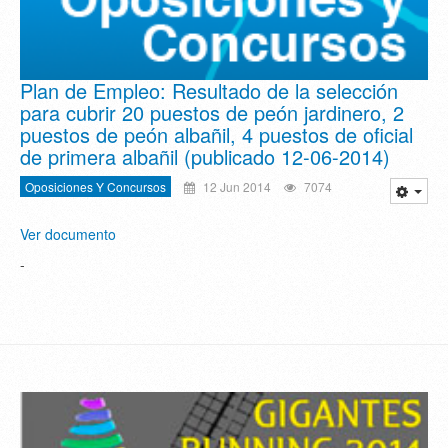
Plan de Empleo: Resultado de la selección
para cubrir 20 puestos de peón jardinero, 2
puestos de peón albañil, 4 puestos de oficial
de primera albañil (publicado 12-06-2014)
Oposiciones Y Concursos
12 Jun 2014
7074
Ver documento
-