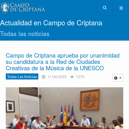
Actualidad en Campo de Criptana
Todas las noticias
Campo de Criptana aprueba por unanimidad
su candidatura a la Red de Ciudades
Creativas de la Música de la UNESCO
Todas Las Noticias
11 Oct 2023
1275