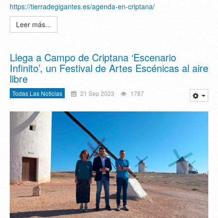
https://tierradegigantes.es/agenda-en-criptana/
Leer más...
Llega a Campo de Criptana ‘Escenario
Infinito’, un Festival de Artes Escénicas al aire
libre
Todas Las Noticias
21 Sep 2023
1787