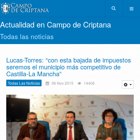
Actualidad en Campo de Criptana
Todas las noticias
Lucas-Torres: “con esta bajada de impuestos
seremos el municipio más competitivo de
Castilla-La Mancha”
Todas Las Noticias
06 Nov 2015
14406