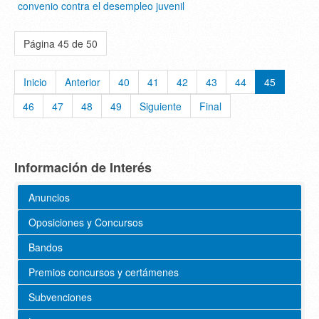
convenio contra el desempleo juvenil
Página 45 de 50
Inicio
Anterior
40
41
42
43
44
45
46
47
48
49
Siguiente
Final
Información de Interés
Anuncios
Oposiciones y Concursos
Bandos
Premios concursos y certámenes
Subvenciones