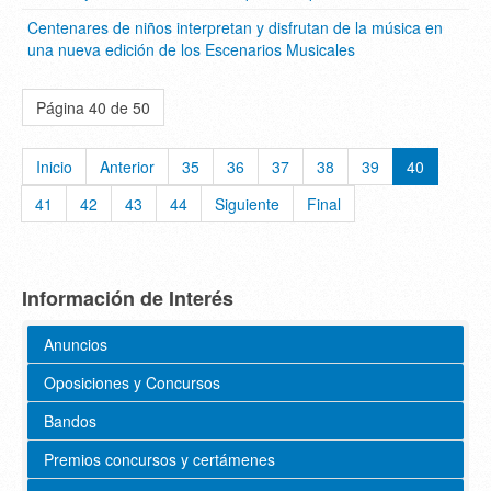
Centenares de niños interpretan y disfrutan de la música en
una nueva edición de los Escenarios Musicales
Página 40 de 50
Inicio
Anterior
35
36
37
38
39
40
41
42
43
44
Siguiente
Final
Información de Interés
Anuncios
Oposiciones y Concursos
Bandos
Premios concursos y certámenes