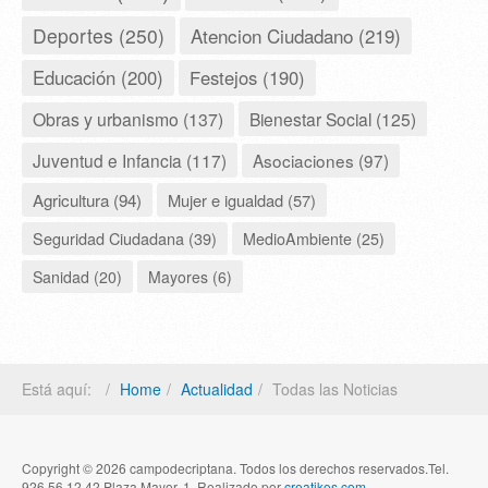
Deportes (250)
Atencion Ciudadano (219)
Educación (200)
Festejos (190)
Obras y urbanismo (137)
Bienestar Social (125)
Juventud e Infancia (117)
Asociaciones (97)
Agricultura (94)
Mujer e igualdad (57)
Seguridad Ciudadana (39)
MedioAmbiente (25)
Sanidad (20)
Mayores (6)
Está aquí:
Home
Actualidad
Todas las Noticias
Copyright © 2026 campodecriptana. Todos los derechos reservados.Tel.
926 56 12 42 Plaza Mayor, 1. Realizado por
creatikos.com
.