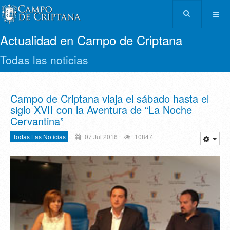
Actualidad en Campo de Criptana
Todas las noticias
Campo de Criptana viaja el sábado hasta el
siglo XVII con la Aventura de “La Noche
Cervantina”
Todas Las Noticias
07 Jul 2016
10847