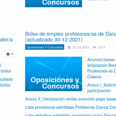
Bolsa de empleo profesores/as de Dan
ador/a
(actualizado 30-12-2021)
Oposiciones Y Concursos
30 Dic 2021
2015
Anuncio bases
l
ampliación Bol
 bolsa
Profesores-as 
Clásica
sultado
a bolsa
Anexo I_Solicit
participación
Anexo II_Declaración rentas exención pago tasa
Lista provisional admitidas Profesoras Danza Cla
Lista definitiva admitidos ampliacion bolsa Danza