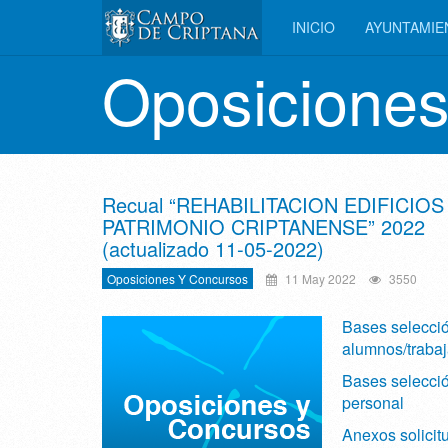
INICIO
AYUNTAMI
Oposiciones
Recual “REHABILITACION EDIFICIOS
PATRIMONIO CRIPTANENSE” 2022
(actualizado 11-05-2022)
Oposiciones Y Concursos
11 May 2022
3550
Bases selecci
alumnos/traba
Bases selecci
personal
Anexos solicit