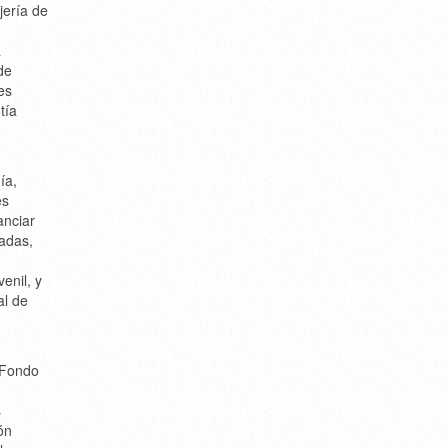
jería de
a
de
es
tía
ía,
es
anciar
cadas,
enil, y
al de
 Fondo
s
ón