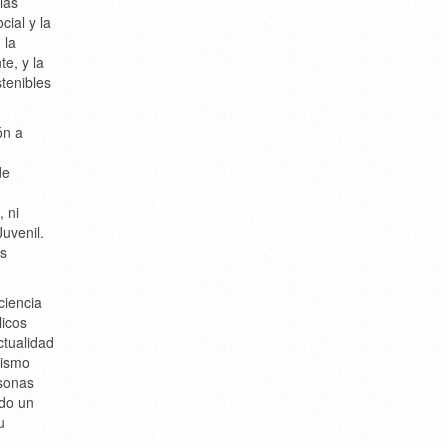
las
ial y la
 la
e, y la
stenibles
ón a
de
 ni
Juvenil.
as
ciencia
licos
ctualidad
mismo
rsonas
ndo un
u