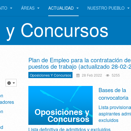
ENTO
ÁREAS
ACTUALIDAD
NUESTRO PUEBLO
 y Concursos
Plan de Empleo para la contratación de
puestos de trabajo (actualizado 28-02-
Oposiciones Y Concursos
28 Feb 2022
5255
Bases de la
ón
convocatoria
jadores
Lista provisiona
ón
aspirantes admi
excluidos
ud
Lista definitiva de admitidos y excluidos