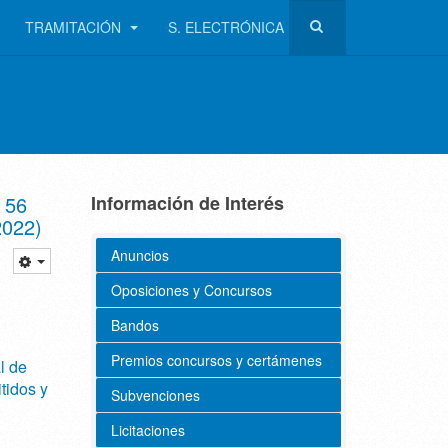
TRAMITACIÓN
S. ELECTRÓNICA
 56
Información de Interés
2022)
Anuncios
Oposiciones y Concursos
Bandos
Premios concursos y certámenes
l de
tidos y
Subvenciones
Licitaciones