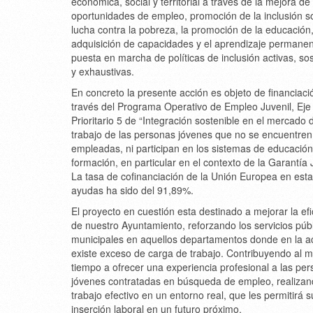
económica, social y territorial a través de la mejora de 
oportunidades de empleo, promoción de la inclusión soc
lucha contra la pobreza, la promoción de la educación,
adquisición de capacidades y el aprendizaje permanent
puesta en marcha de políticas de inclusión activas, so
y exhaustivas.
En concreto la presente acción es objeto de financiaci
través del Programa Operativo de Empleo Juvenil, Eje
Prioritario 5 de “Integración sostenible en el mercado 
trabajo de las personas jóvenes que no se encuentren
empleadas, ni participan en los sistemas de educación,
formación, en particular en el contexto de la Garantía 
La tasa de cofinanciación de la Unión Europea en est
ayudas ha sido del 91,89%.
El proyecto en cuestión esta destinado a mejorar la efi
de nuestro Ayuntamiento, reforzando los servicios púb
municipales en aquellos departamentos donde en la a
existe exceso de carga de trabajo. Contribuyendo al 
tiempo a ofrecer una experiencia profesional a las pe
jóvenes contratadas en búsqueda de empleo, realiza
trabajo efectivo en un entorno real, que les permitirá s
inserción laboral en un futuro próximo.