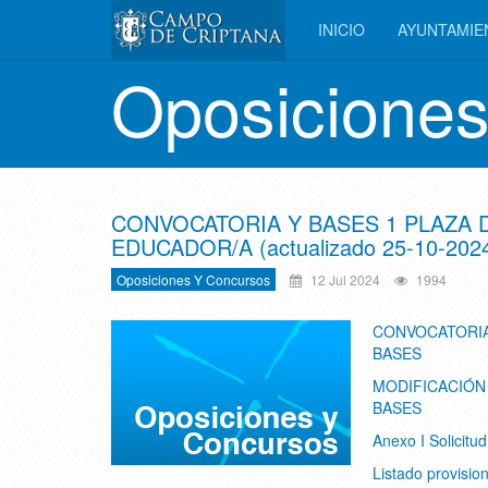
INICIO
AYUNTAMI
Oposiciones
CONVOCATORIA Y BASES 1 PLAZA 
EDUCADOR/A (actualizado 25-10-202
Oposiciones Y Concursos
12 Jul 2024
1994
CONVOCATORIA
BASES
MODIFICACIÓN
BASES
Anexo I Solicitud
Listado provisio