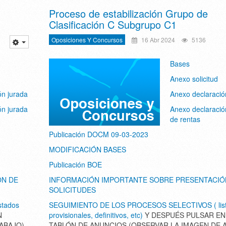
Proceso de estabilización Grupo de
Clasificación C Subgrupo C1
Oposiciones Y Concursos
16 Abr 2024
5136
Bases
Anexo solicitud
ón jurada
Anexo declaració
ón jurada
Anexo declaració
de rentas
Publicación DOCM 09-03-2023
MODIFICACIÓN BASES
Publicación BOE
ÓN DE
INFORMACIÓN IMPORTANTE SOBRE PRESENTACIÓ
SOLICITUDES
tados
SEGUIMIENTO DE LOS PROCESOS SELECTIVOS ( lis
N
provisionales, definitivos, etc)
Y DESPUÉS PULSAR EN
ABAJO)
TABLÓN DE ANUNCIOS (OBSERVAR LA IMAGEN DE 