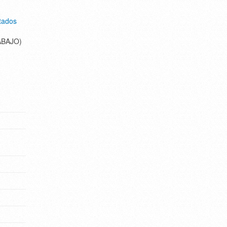
tados
ABAJO)