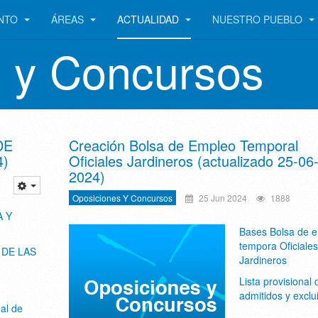
ENTO
ÁREAS
ACTUALIDAD
NUESTRO PUEBLO
 y Concursos
DE
Creación Bolsa de Empleo Temporal
4)
Oficiales Jardineros (actualizado 25-06
2024)
Oposiciones Y Concursos
25 Jun 2024
1888
 Y
Bases Bolsa de 
tempora Oficiales
 DE LAS
Jardineros
Lista provisional 
admitidos y exclu
nal de