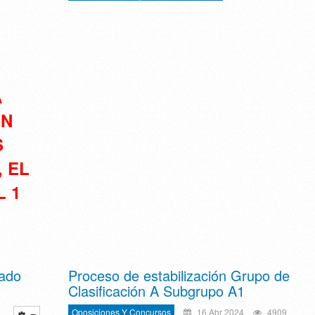
A
ÓN
S
, EL
L 1
zado
Proceso de estabilización Grupo de
Clasificación A Subgrupo A1
Oposiciones Y Concursos
16 Abr 2024
4909