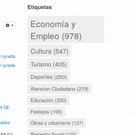
Etiquetas
Economía y
Empleo (978)
Cultura (547)
n jurada
Turismo (405)
n jurada
Deportes (250)
Atencion Ciudadano (219)
Educación (200)
N DE
Festejos (190)
Obras y urbanismo (137)
tados
Bienestar Social (125)
ABAJO)