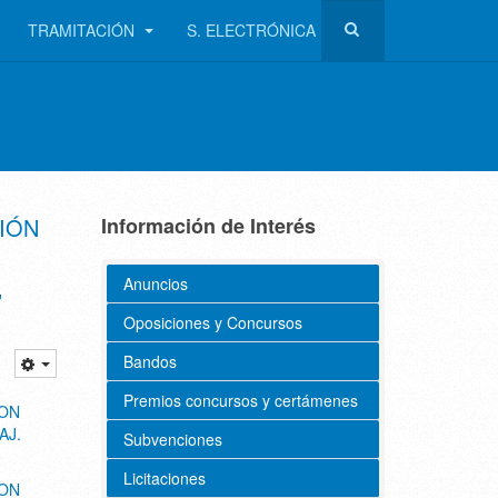
TRAMITACIÓN
S. ELECTRÓNICA
IÓN
Información de Interés
Anuncios
”
Oposiciones y Concursos
Bandos
Premios concursos y certámenes
ION
AJ.
Subvenciones
Licitaciones
ION