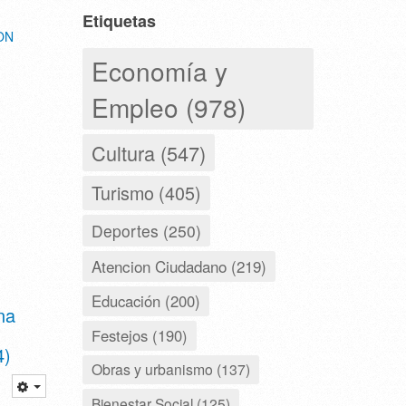
Etiquetas
ON
Economía y
Empleo (978)
Cultura (547)
Turismo (405)
Deportes (250)
Atencion Ciudadano (219)
Educación (200)
na
Festejos (190)
4)
Obras y urbanismo (137)
Bienestar Social (125)