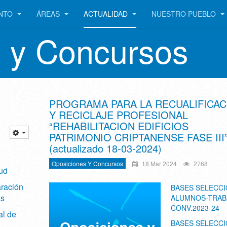
ENTO
ÁREAS
ACTUALIDAD
NUESTRO PUEBLO
 y Concursos
PROGRAMA PARA LA RECUALIFICAC
Y RECICLAJE PROFESIONAL
“REHABILITACION EDIFICIOS
PATRIMONIO CRIPTANENSE FASE III
(actualizado 18-03-2024)
Oposiciones Y Concursos
18 Mar 2024
2768
tud
aración
BASES SELECC
as
ALUMNOS-TRAB
CONV.2023-24
al de
BASES SELECC