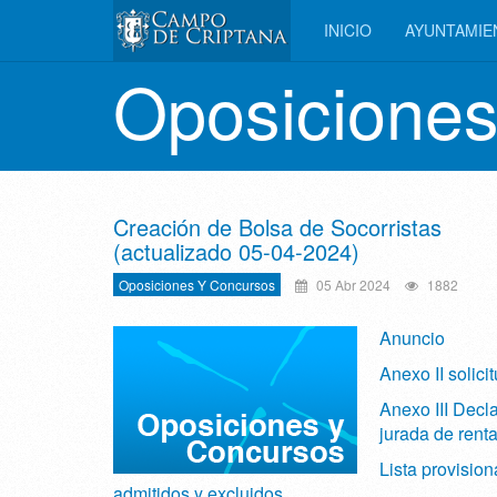
INICIO
AYUNTAMI
Oposiciones
Creación de Bolsa de Socorristas
(actualizado 05-04-2024)
Oposiciones Y Concursos
05 Abr 2024
1882
Anuncio
Anexo II solici
Anexo III Decl
jurada de rent
Lista provision
admitidos y excluidos