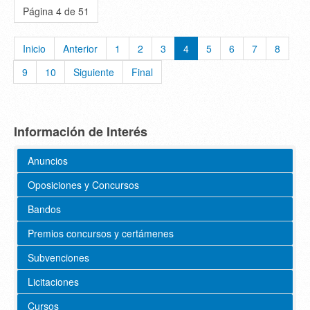
Página 4 de 51
Inicio
Anterior
1
2
3
4
5
6
7
8
9
10
Siguiente
Final
Información de Interés
Anuncios
Oposiciones y Concursos
Bandos
Premios concursos y certámenes
Subvenciones
Licitaciones
Cursos