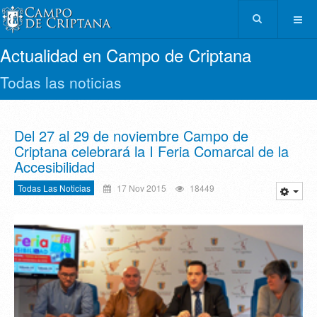
Actualidad en Campo de Criptana
Todas las noticias
Del 27 al 29 de noviembre Campo de
Criptana celebrará la I Feria Comarcal de la
Accesibilidad
Todas Las Noticias
17 Nov 2015
18449