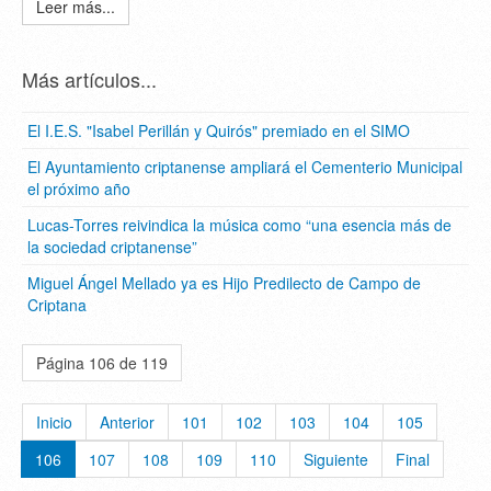
Leer más...
Más artículos...
El I.E.S. "Isabel Perillán y Quirós" premiado en el SIMO
El Ayuntamiento criptanense ampliará el Cementerio Municipal
el próximo año
Lucas-Torres reivindica la música como “una esencia más de
la sociedad criptanense”
Miguel Ángel Mellado ya es Hijo Predilecto de Campo de
Criptana
Página 106 de 119
Inicio
Anterior
101
102
103
104
105
106
107
108
109
110
Siguiente
Final