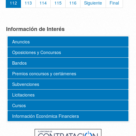
112
113
114
115
116
Siguiente
Final
Información de Interés
Anuncios
Oposiciones y Concursos
Bandos
Premios concursos y certámenes
Subvenciones
Licitaciones
Cursos
Información Económica Financiera