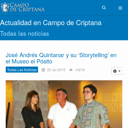
Actualidad en Campo de Criptana
Todas las noticias
José Andrés Quintanar y su ‘Storytelling’ en
el Museo el Pósito
Todas Las Noticias
20 Jul 2015
14216