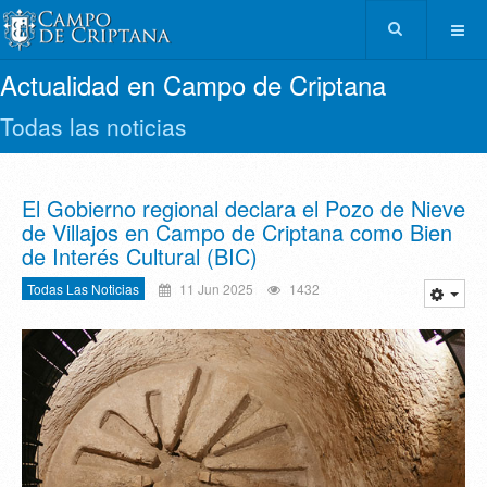
Actualidad en Campo de Criptana
Todas las noticias
El Gobierno regional declara el Pozo de Nieve
de Villajos en Campo de Criptana como Bien
de Interés Cultural (BIC)
Todas Las Noticias
11 Jun 2025
1432