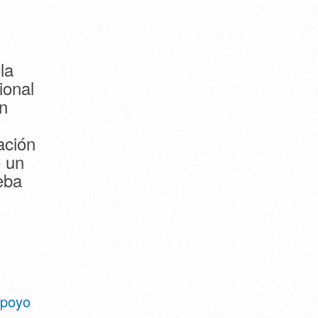
la
ional
n
ación
o un
eba
apoyo