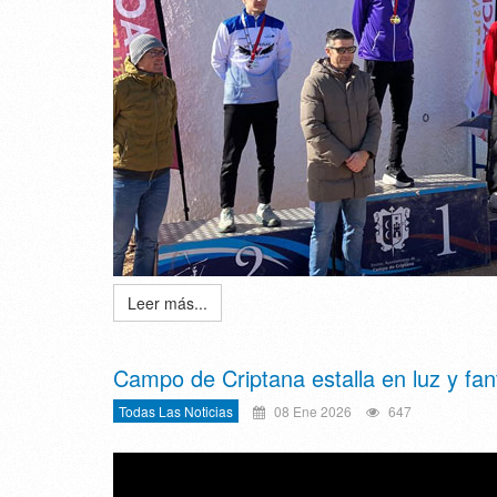
Leer más...
Campo de Criptana estalla en luz y fa
Todas Las Noticias
08 Ene 2026
647