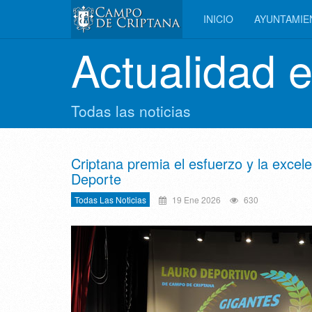
INICIO
AYUNTAMI
Actualidad 
Todas las noticias
Criptana premia el esfuerzo y la excel
Deporte
Todas Las Noticias
19 Ene 2026
630