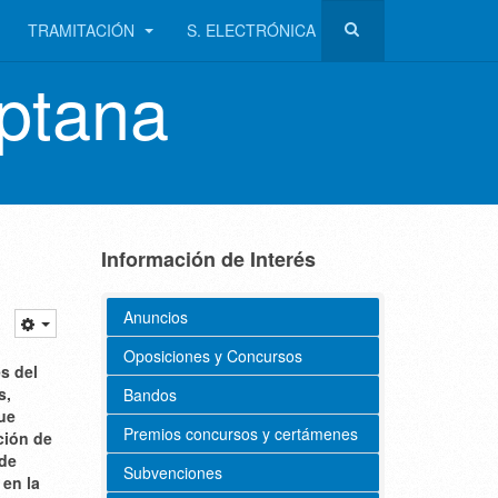
TRAMITACIÓN
S. ELECTRÓNICA
ptana
Información de Interés
Anuncios
Oposiciones y Concursos
s del
s,
Bandos
que
Premios concursos y certámenes
ción de
de
Subvenciones
 en la