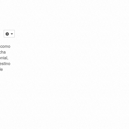
a como
ncha
nial,
estino
de