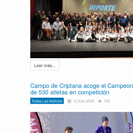
Leer más...
Campo de Criptana acoge el Campeona
de 530 atletas en competición
Todas Las Noticias
12 Ene 2026
722