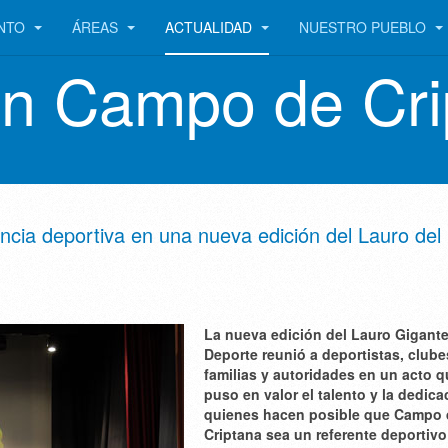
ENTO
ÁREAS
ACTUALIDAD
NUESTRO PUEBLO
en Campo de Cri
encia deportiva en una nueva edición del Lauro del
La nueva edición del Lauro Gigante
Deporte reunió a deportistas, clube
familias y autoridades en un acto 
puso en valor el talento y la dedica
quienes hacen posible que Campo 
Criptana sea un referente deportivo