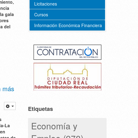
miento,
Licitaciones
encia
la gala
Cursos
lores
Información Económica Financiera
va del
n más
Etiquetas
s
Economía y
la-La
 en
Empleo (978)
letas de