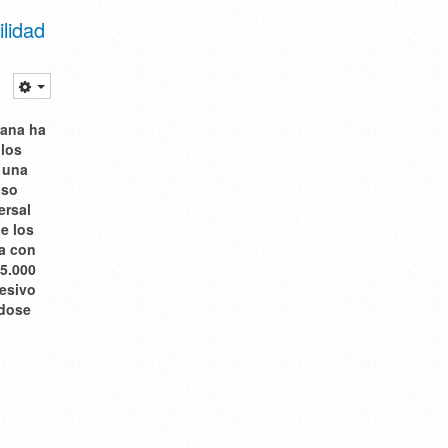
lidad
tana ha
 los
, una
iso
ersal
de los
da con
25.000
resivo
ndose