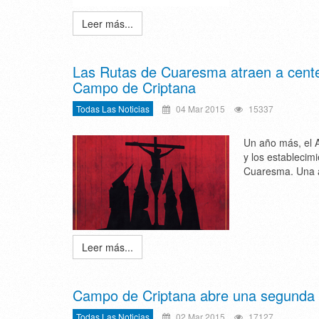
Leer más...
Las Rutas de Cuaresma atraen a centen
Campo de Criptana
Todas Las Noticias
04 Mar 2015
15337
Un año más, el A
y los establecim
Cuaresma. Una 
Leer más...
Campo de Criptana abre una segunda pl
Todas Las Noticias
02 Mar 2015
17127