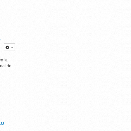
a
en la
nal de
to