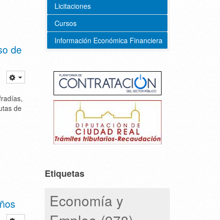
Licitaciones
Cursos
Información Económica Financiera
so de
radías,
utas de
Etiquetas
Economía y
años
Empleo (978)