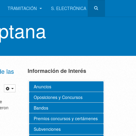
TRAMITACIÓN
S. ELECTRÓNICA
ptana
de las
Información de Interés
Anuncios
Oposiciones y Concursos
de
ieron
Bandos
Premios concursos y certámenes
Subvenciones