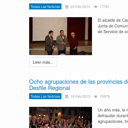
Todas Las Noticias
23 Feb 2015
17791
El alcalde de Ca
Junta de Comunid
de Servicio de c
Leer más...
Ocho agrupaciones de las provincias d
Desfile Regional
Todas Las Noticias
18 Feb 2015
15579
Un año más, la m
defraudar durant
agrupaciones, tr