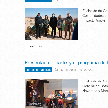
El alcalde de Ca
Comunidades en C
Impacto Ambienta
Leer más...
Presentado el cartel y el programa d
Todas Las Noticias
26 Feb 2015
20229
El alcalde de Ca
General de Cofr
Nazareno y Marí