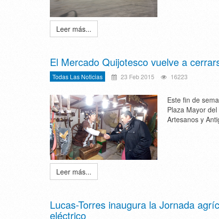
Leer más...
El Mercado Quijotesco vuelve a cerrar
Todas Las Noticias
23 Feb 2015
16223
Este fin de sema
Plaza Mayor del 
Artesanos y Ant
Leer más...
Lucas-Torres inaugura la Jornada agrí
eléctrico