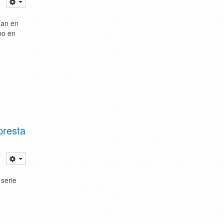
ían en
bo en
presta
serie