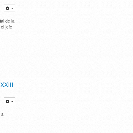
al de la
el jefe
XXIII
 a