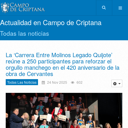
Actualidad en Campo de Criptana
Todas las noticias
La ‘Carrera Entre Molinos Legado Quijote’
reúne a 250 participantes para reforzar el
orgullo manchego en el 420 aniversario de la
obra de Cervantes
Todas Las Noticias
24 Nov 2025
602