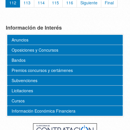
112
113
114
115
116
Siguiente
Final
Información de Interés
Anuncios
Oposiciones y Concursos
Bandos
Premios concursos y certámenes
Subvenciones
Licitaciones
Cursos
Información Económica Financiera