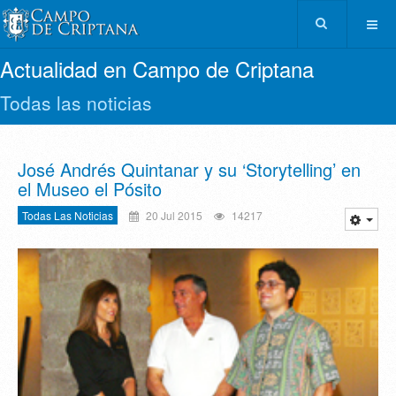
Actualidad en Campo de Criptana
Todas las noticias
José Andrés Quintanar y su ‘Storytelling’ en
el Museo el Pósito
Todas Las Noticias
20 Jul 2015
14217