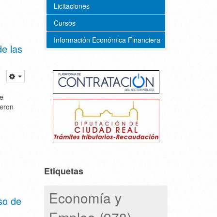
Licitaciones
Cursos
Información Económica Financiera
de las
de
ieron
Etiquetas
Economía y
so de
Empleo (978)