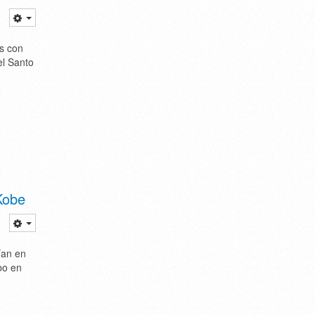
es con
el Santo
Kobe
ían en
bo en