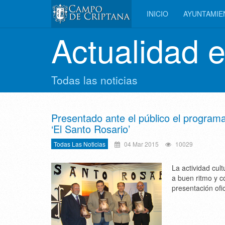
INICIO
AYUNTAMI
Actualidad 
Todas las noticias
Presentado ante el público el program
‘El Santo Rosario’
Todas Las Noticias
04 Mar 2015
10029
La actividad cul
a buen ritmo y c
presentación ofic