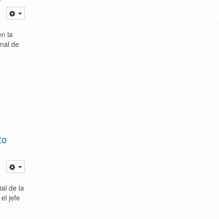
en la
nal de
to
al de la
el jefe