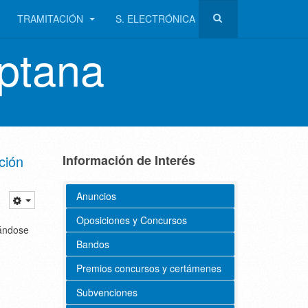
TRAMITACIÓN
S. ELECTRÓNICA
ptana
ción
Información de Interés
Anuncios
Oposiciones y Concursos
lándose
Bandos
Premios concursos y certámenes
Subvenciones