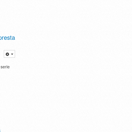
presta
serie
a