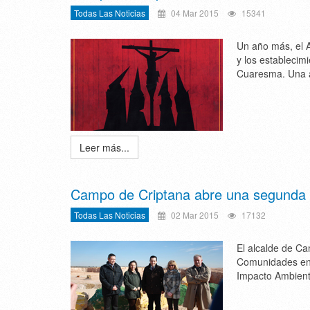
Todas Las Noticias
04 Mar 2015
15341
Un año más, el A
y los establecim
Cuaresma. Una 
Leer más...
Campo de Criptana abre una segunda pl
Todas Las Noticias
02 Mar 2015
17132
El alcalde de Ca
Comunidades en C
Impacto Ambienta