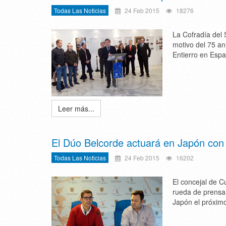
Todas Las Noticias
24 Feb 2015
18276
La Cofradía del 
motivo del 75 an
Entierro en Espa
Leer más...
El Dúo Belcorde actuará en Japón con 
Todas Las Noticias
24 Feb 2015
16202
El concejal de C
rueda de prensa 
Japón el próximo