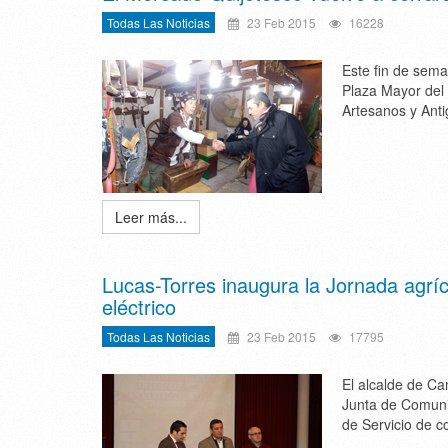
Todas Las Noticias
23 Feb 2015
16228
Este fin de sema
Plaza Mayor del 
Artesanos y Ant
Leer más...
Lucas-Torres inaugura la Jornada agrí
eléctrico
Todas Las Noticias
23 Feb 2015
17795
El alcalde de Ca
Junta de Comunid
de Servicio de c