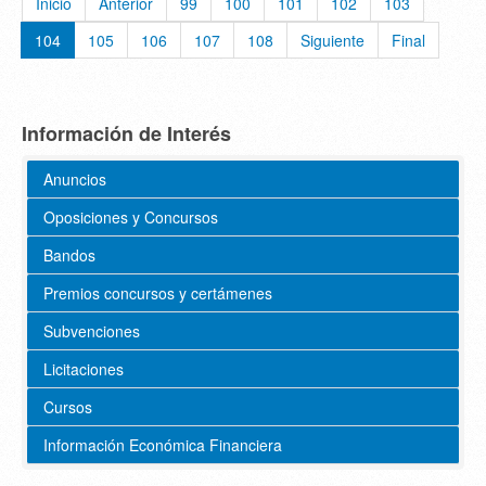
Inicio
Anterior
99
100
101
102
103
104
105
106
107
108
Siguiente
Final
Información de Interés
Anuncios
Oposiciones y Concursos
Bandos
Premios concursos y certámenes
Subvenciones
Licitaciones
Cursos
Información Económica Financiera