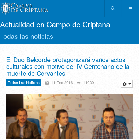
Actualidad en Campo de Criptana
Todas las noticias
El Dúo Belcorde protagonizará varios actos
culturales con motivo del IV Centenario de la
muerte de Cervantes
Todas Las Noticias
11 Ene 2016
11030