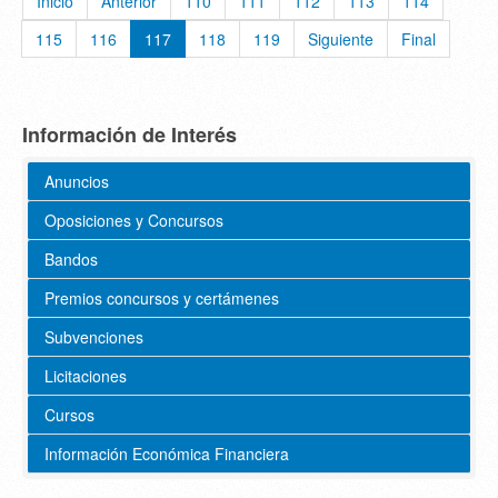
Inicio
Anterior
110
111
112
113
114
115
116
117
118
119
Siguiente
Final
Información de Interés
Anuncios
Oposiciones y Concursos
Bandos
Premios concursos y certámenes
Subvenciones
Licitaciones
Cursos
Información Económica Financiera