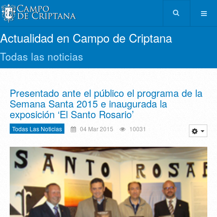
Actualidad en Campo de Criptana
Todas las noticias
Presentado ante el público el programa de la
Semana Santa 2015 e inaugurada la
exposición ‘El Santo Rosario’
Todas Las Noticias
04 Mar 2015
10031