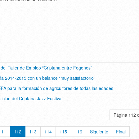
os del Taller de Empleo “Criptana entre Fogones”
da 2014-2015 con un balance “muy satisfactorio”
EFA para la formación de agricultores de todas las edades
ición del Criptana Jazz Festival
Página 112 
111
112
113
114
115
116
Siguiente
Final