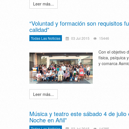
Leer más...
“Voluntad y formación son requisitos f
calidad”
Todas Las Noticias
03 Jul 2015
15446
Con el objetivo 
física, psíquica
y comarca Asmicr
Leer más...
Música y teatro este sábado 4 de julio
Noche en Añil”
Todas Las Noticias
02 Jul 2015
14285