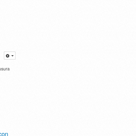
ausura
d
 con