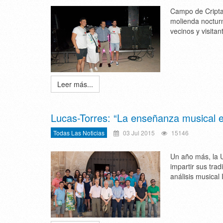
Campo de Criptan
molienda noctur
vecinos y visitan
Leer más...
Lucas-Torres: “La enseñanza musical e
Todas Las Noticias
03 Jul 2015
15146
Un año más, la 
impartir sus trad
análisis musical