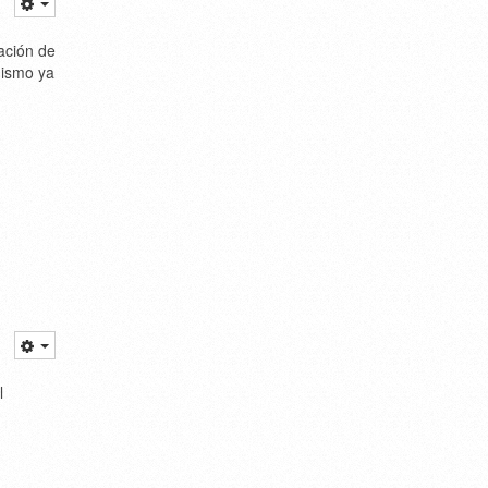
ración de
nismo ya
l