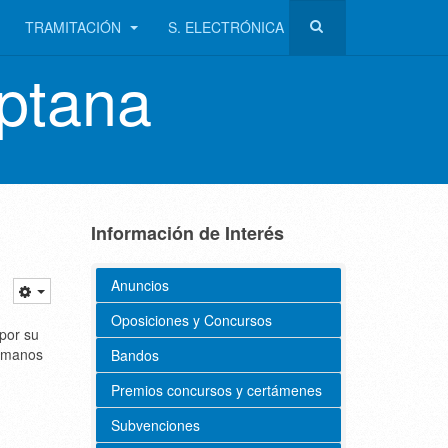
TRAMITACIÓN
S. ELECTRÓNICA
ptana
Información de Interés
Anuncios
Oposiciones y Concursos
por su
e manos
Bandos
Premios concursos y certámenes
Subvenciones