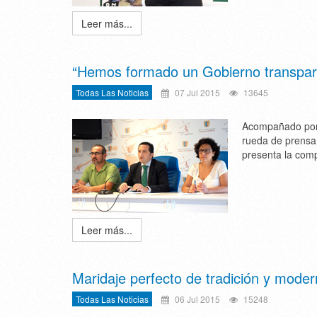
Leer más...
“Hemos formado un Gobierno transparen
Todas Las Noticias
07 Jul 2015
13645
Acompañado por l
rueda de prensa 
presenta la comp
Leer más...
Maridaje perfecto de tradición y mode
Todas Las Noticias
06 Jul 2015
15248