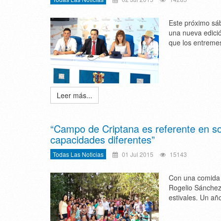
Este próximo sáb
una nueva edició
que los entremes
Leer más...
“Campo de Criptana es referente en so
capacidades diferentes”
Todas Las Noticias
01 Jul 2015
15143
Con una comida c
Rogelio Sánchez
estivales. Un a