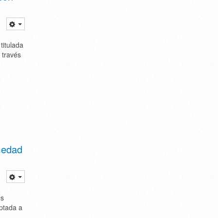
titulada
 través
medad
es
ptada a