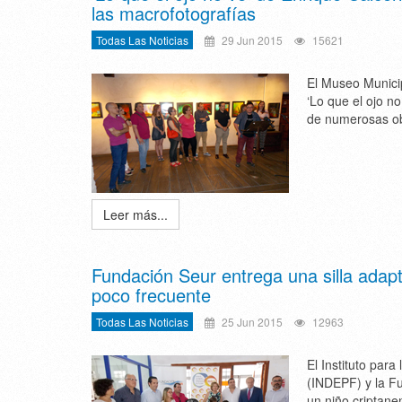
las macrofotografías
Todas Las Noticias
29 Jun 2015
15621
El Museo Municip
‘Lo que el ojo n
de numerosas ob
Leer más...
Fundación Seur entrega una silla adap
poco frecuente
Todas Las Noticias
25 Jun 2015
12963
El Instituto par
(INDEPF) y la Fu
un niño criptane