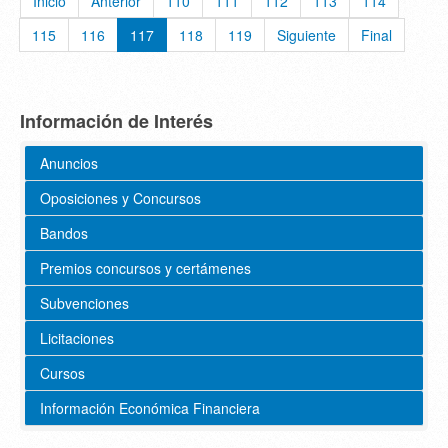
Inicio
Anterior
110
111
112
113
114
115
116
117
118
119
Siguiente
Final
Información de Interés
Anuncios
Oposiciones y Concursos
Bandos
Premios concursos y certámenes
Subvenciones
Licitaciones
Cursos
Información Económica Financiera