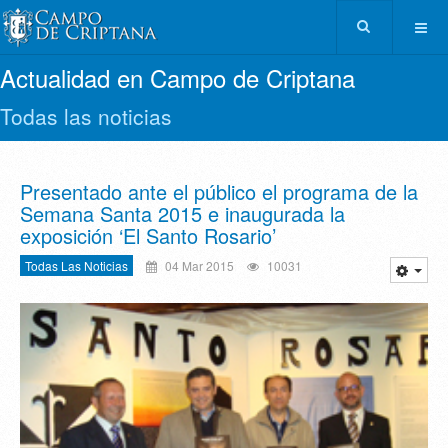
Actualidad en Campo de Criptana
Todas las noticias
Presentado ante el público el programa de la
Semana Santa 2015 e inaugurada la
exposición ‘El Santo Rosario’
Todas Las Noticias
04 Mar 2015
10031